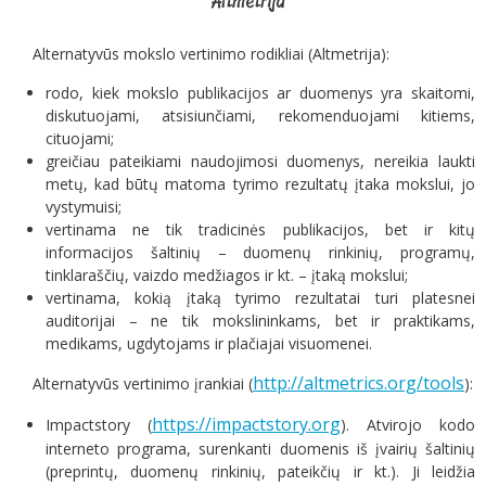
Altmetrija
Alternatyvūs mokslo vertinimo rodikliai (Altmetrija):
rodo, kiek mokslo publikacijos ar duomenys yra skaitomi,
diskutuojami, atsisiunčiami, rekomenduojami kitiems,
cituojami;
greičiau pateikiami naudojimosi duomenys, nereikia laukti
metų, kad būtų matoma tyrimo rezultatų įtaka mokslui, jo
vystymuisi;
vertinama ne tik tradicinės publikacijos, bet ir kitų
informacijos šaltinių – duomenų rinkinių, programų,
tinklaraščių, vaizdo medžiagos ir kt. – įtaką mokslui;
vertinama, kokią įtaką tyrimo rezultatai turi platesnei
auditorijai – ne tik mokslininkams, bet ir praktikams,
medikams, ugdytojams ir plačiajai visuomenei.
http://altmetrics.org/tools
Alternatyvūs vertinimo įrankiai (
):
https://impactstory.org
Impactstory (
). Atvirojo kodo
interneto programa, surenkanti duomenis iš įvairių šaltinių
(preprintų, duomenų rinkinių, pateikčių ir kt.). Ji leidžia