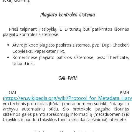
iš šių sistemų.
Plagiato kontrolės sistema
Prieš talpinant į talpyklą, ETD turėtų būti patikrintos išorinės
plagiato kontrolės sistemose:
Atvirojo kodo plagiato patikros sistemos, pvz.: Dupli Checker,
Copyleaks, PaperRater ir kt.
Komercinėse plagiato patikros sistemose, pvz.: iThenticate,
Urkund ir kt.
OAI-PMH
OAI PMH
https://en.wikipedia.org/wiki/Protocol_for_Metadata_Har
(
yra technnis protokolas (būdas) metaduomenų surinkti iš daugelio
archyvų automatiniu būdu. Šio protokolo pagalba išorinės
sistemos galės paimti aprašomąją informaciją (metaduomenis) iš
talpyklos ir naudoti talpyklos turinio sklaidai (viešinimui) internete.