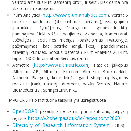
vartotojams susikurti asmeninį profilį ir sekti, kiek darbai yra
skaitomi ir naudojami.
http://www.plumanalytics.com
Plum Analytics (
). Vertina 5
rodiklius: naudojimą (atsisiuntimas, peržiūra), išsaugojimą
(parankiniai, žymėjimas, išsaugojimas, grupės ir kt.),
paminėjimą (tinklaraščiai, naujienos, Vikipedija, komentarai,
apžvalgos), socialines medijas (paskelbimas Twitter-yje,
pažymėjimas, kad patinka (angl. likes), pasidalijimas),
citavimą (PubMed, Scopus, patentai). Plum Analytics 2014 m.
tapo EBSCO Information Services dalimi.
http://www.altmetric.com
Altmetric (
). Pateikia įskiepius
(Altmetric API, Altmetric Explorer, Altmetric Bookmarklet,
Altmetric Badges), kurie leidžia gauti straipsnių lygmens
rodiklius. Įrankį naudoja duomenų bazės Scopus, Nature,
BioMedCentral, SpringerLINK ir kt.
MRU CRIS kaip institucinė talpykla yra užregistruota:
OpenDOAR
pasauliniame teminių ir institucinių talpyklų
https://v2.sherpa.ac.uk/id/repository/2860
registre
Directory of Research Information System
(DRIS) -