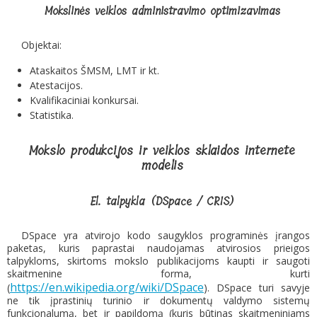
Mokslinės veiklos administravimo optimizavimas
Objektai:
Ataskaitos ŠMSM, LMT ir kt.
Atestacijos.
Kvalifikaciniai konkursai.
Statistika.
Mokslo produkcijos ir veiklos sklaidos internete
modelis
El. talpykla (DSpace / CRIS)
DSpace yra atvirojo kodo saugyklos programinės įrangos
paketas, kuris paprastai naudojamas atvirosios prieigos
talpykloms, skirtoms mokslo publikacijoms kaupti ir saugoti
skaitmenine forma, kurti
https://en.wikipedia.org/wiki/DSpace
(
). DSpace turi savyje
ne tik įprastinių turinio ir dokumentų valdymo sistemų
funkcionalumą, bet ir papildomą (kuris būtinas skaitmeniniams