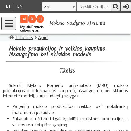
LT
EN
Mokslo valdymo sistema
Titulinis
Apie
Mokslo produkcijos ir veiklos kaupimo,
išsaugojimo bei sklaidos modelis
TIkslas
Sukurti Mykolo Romerio universiteto (MRU) mokslo
produkcijos ir informacijos kaupimo, išsaugojimo bei sklaidos
internete modelį, kuris sudarytų sąlygas:
Pagerinti mokslo produkcijos, veiklos bei mokslininkų
matomumą pasaulyje.
Sukaupti ir užtikrinti ilgalaikį MRU mokslinės produkcijos ir
veiklos rezultatų išsaugojimą.
Padidinti mokslo produkcijos prieinamumą per atvirąją