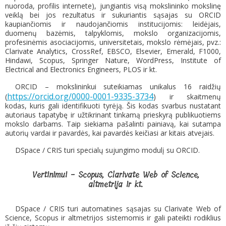
nuoroda, profilis internete), jungiantis visą mokslininko mokslinę
veiklą bei jos rezultatus ir sukuriantis sąsajas su ORCID
kaupiančiomis ir naudojančiomis institucijomis: leidėjais,
duomenų bazėmis, talpyklomis, mokslo organizacijomis,
profesinėmis asociacijomis, universitetais, mokslo rėmėjais, pvz.:
Clarivate Analytics, CrossRef, EBSCO, Elsevier, Emerald, F1000,
Hindawi, Scopus, Springer Nature, WordPress, Institute of
Electrical and Electronics Engineers, PLOS ir kt.
ORCID – mokslininkui suteikiamas unikalus 16 raidžių
https://orcid.org/0000-0001-9335-3734
(
) ir skaitmenų
kodas, kuris gali identifikuoti tyrėją. Šis kodas svarbus nustatant
autoriaus tapatybę ir užtikrinant tinkamą prieskyrą publikuotiems
mokslo darbams. Taip siekiama pašalinti painiavą, kai sutampa
autorių vardai ir pavardės, kai pavardės keičiasi ar kitais atvejais.
DSpace / CRIS turi specialų sujungimo modulį su ORCID.
Vertinimui - Scopus, Clarivate Web of Science,
altmetrija ir kt.
DSpace / CRIS turi automatines sąsajas su Clarivate Web of
Science, Scopus ir altmetrijos sistemomis ir gali pateikti rodiklius