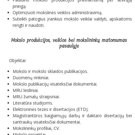
prieigą.
Optimizuoti mokslinės veiklos administravimą.
Suteikti patogius įrankius mokslo veiklai valdyti, apskaitoms
rengti ir naudoti.
Mokslo produkcijos, veiklos bei mokslininkų matomumas
pasaulyje
Objektai:
Mokslo ir mokslo sklaidos publikacijos.
Duomenų rinkiniai.
Mokslo publikacijų visateksčiai dokumentai.
MRU leidiniai.
MRU žurnalų straipsniai.
Literatūra studijoms.
Elektroninės tezės ir disertacijos (ETD).
Magistrantūros baigiamųjų darbų ir daktaro disertacijų bei
santraukų visateksčiai dokumentai.
Mokslininkų profiliai, CV.
Mokslo projektai.