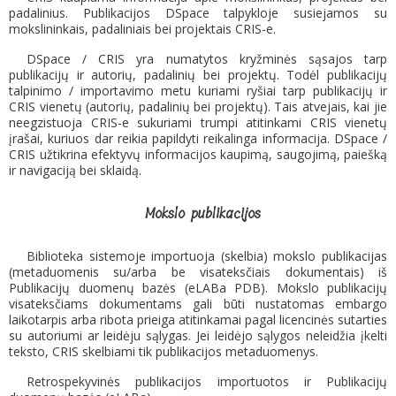
padalinius. Publikacijos DSpace talpykloje susiejamos su
mokslininkais, padaliniais bei projektais CRIS-e.
DSpace / CRIS yra numatytos kryžminės sąsajos tarp
publikacijų ir autorių, padalinių bei projektų. Todėl publikacijų
talpinimo / importavimo metu kuriami ryšiai tarp publikacijų ir
CRIS vienetų (autorių, padalinių bei projektų). Tais atvejais, kai jie
neegzistuoja CRIS-e sukuriami trumpi atitinkami CRIS vienetų
įrašai, kuriuos dar reikia papildyti reikalinga informacija. DSpace /
CRIS užtikrina efektyvų informacijos kaupimą, saugojimą, paiešką
ir navigaciją bei sklaidą.
Mokslo publikacijos
Biblioteka sistemoje importuoja (skelbia) mokslo publikacijas
(metaduomenis su/arba be visateksčiais dokumentais) iš
Publikacijų duomenų bazės (eLABa PDB). Mokslo publikacijų
visateksčiams dokumentams gali būti nustatomas embargo
laikotarpis arba ribota prieiga atitinkamai pagal licencinės sutarties
su autoriumi ar leidėju sąlygas. Jei leidėjo sąlygos neleidžia įkelti
teksto, CRIS skelbiami tik publikacijos metaduomenys.
Retrospekyvinės publikacijos importuotos ir Publikacijų