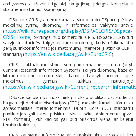
archyvams) - užtikrinti ilgalaikį saugojimą, prieigos kontrolę ir
skaitmeninio turinio išsaugojimą.
DSpace / CRIS yra nemokamas atvirojo kodo DSpace plėtinys
mokslinių tyrimų duomenų ir informacijos valdymo srityje
https://wiki.duraspace.org/display/DSPACECRIS/DSpace-
(
CRIS+Home
). Skirtingai nuo komercinių CRIS, DSpace / CRIS turi
savyje institucinės talpyklos funkcionalumą, kuris užtikrina itin
gerą surinktos informacijos matomumą internete. Ji atitinka CERIF
https://en.wikipedia.org/wiki/EuroCRIS
standartą (
).
CRIS - aktuali mokslinių tyrimų informacinė sistema (angl.
Current Research Information System). Tai yra duomenų bazė ar
kita informacinė sistema, skirta kaupti ir tvarkyti duomenis apie
mokslinius tyrimus, atliktus institucijoje
https://en.wikipedia.org/wiki/Current_research_informat
(
DSpace kaupiamos mokslininkų mokslo publikacijos, studentų
baigiamieji darbai ir disertacijos (ETD), mokslo žurnalai. Kartu su
aprašomaisiais metaduomenimis Dublin Core (DC) standartu
publikacijos gali turėti priskirtus visateksčius dokumentus (pvz.,
PDF formatu). Publikacijos gali būti priskirtos vienai ar keletui
teminių kolekcijų.
CRIS kaupiama informacija apie mokslininkus, projektus bei