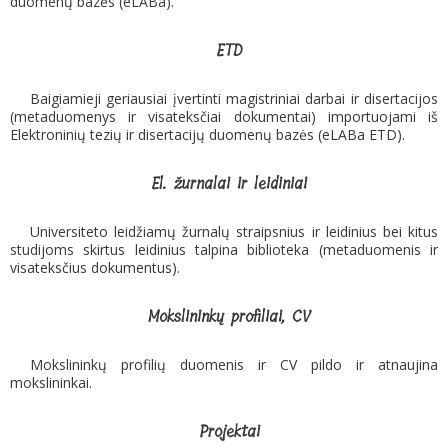
duomenų bazės (eLABa).
ETD
Baigiamieji geriausiai įvertinti magistriniai darbai ir disertacijos
(metaduomenys ir visateksčiai dokumentai) importuojami iš
Elektroninių tezių ir disertacijų duomenų bazės (eLABa ETD).
El. žurnalai ir leidiniai
Universiteto leidžiamų žurnalų straipsnius ir leidinius bei kitus
studijoms skirtus leidinius talpina biblioteka (metaduomenis ir
visateksčius dokumentus).
Mokslininkų profiliai, CV
Mokslininkų profilių duomenis ir CV pildo ir atnaujina
mokslininkai.
Projektai